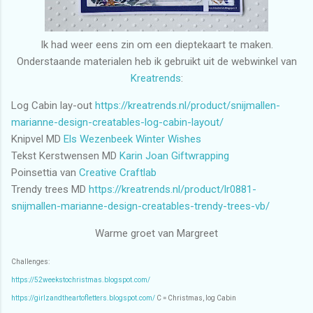
Ik had weer eens zin om een dieptekaart te maken.
Onderstaande materialen heb ik gebruikt uit de webwinkel van
Kreatrends
:
Log Cabin lay-out
https://kreatrends.nl/product/snijmallen-
marianne-design-creatables-log-cabin-layout/
Knipvel MD
Els Wezenbeek Winter Wishes
Tekst Kerstwensen MD
Karin Joan Giftwrapping
Poinsettia van
Creative Craftlab
Trendy trees MD
https://kreatrends.nl/product/lr0881-
snijmallen-marianne-design-creatables-trendy-trees-vb/
Warme groet van Margreet
Challenges:
https://52weekstochristmas.blogspot.com/
https://girlzandtheartofletters.blogspot.com/
C = Christmas, log Cabin