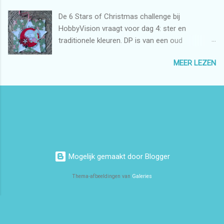
De 6 Stars of Christmas challenge bij
HobbyVision vraagt voor dag 4: ster en
traditionele kleuren. DP is van een oud
papierblokje. De ster is gemaakt met crème
MEER LEZEN
cardstock en een mal van Dutch Doobadoo.
Aan de randen heb ik foam ball clay gedaan.
Daarna de Fijne Feestdagen cirkelstans van
byMarleen met daarop een rode cirkel. De
stempel is van Precious Marieke en heb ik met
Derwent Chromaflow ingekleurd. Van de bloem
met hulstblaadjes weet ik het merk niet meer.
Bovenin een gaatje gemaakt en er een eyelet
Mogelijk gemaakt door Blogger
(rood sterretje) en een rood/wit geruit lintje in
gedaan. Fijne dag! xxx Margreet Dit rendier ook
Thema-afbeeldingen van
Galeries
in de Top 3 bij DCL Challenges:
http://lilpatchofcraftyfriends.blogspot.com/
https://www.facebook.com/media/set/?
set=oa.536780034692667&type=3