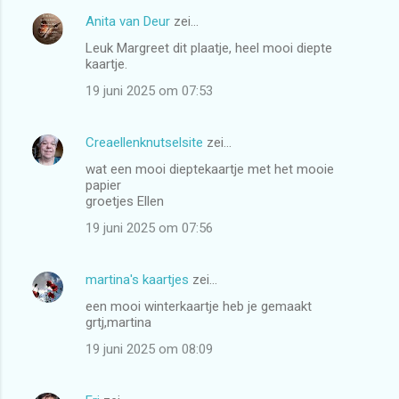
e
Anita van Deur
zei…
s
Leuk Margreet dit plaatje, heel mooi diepte
kaartje.
19 juni 2025 om 07:53
Creaellenknutselsite
zei…
wat een mooi dieptekaartje met het mooie
papier
groetjes Ellen
19 juni 2025 om 07:56
martina's kaartjes
zei…
een mooi winterkaartje heb je gemaakt
grtj,martina
19 juni 2025 om 08:09