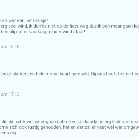
t en wat een lief meisje!
 erg veel wind, ik durfde niet op de fiets weg dus ik ben maar gaan lo
 ben blij dat er vandaag minder wind staat!
2 om 16:16
…
leuke sketch een hele mooie kaart gemaakt. Bij ons heeft het niet e
2 om 17:13
dit, die wil ik wel weer gaan gebruiken. Je kaartje is erg leuk met dez
orrie zich ook rustig gehouden, her en der zal er vast wel wat omge
gens mij.