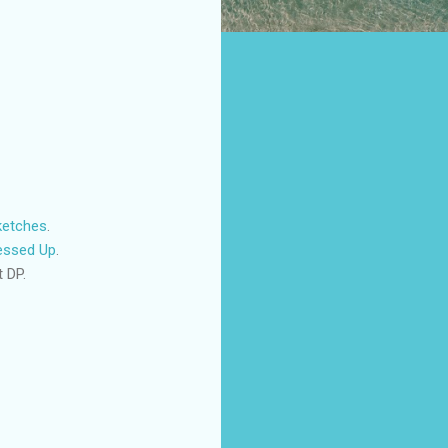
ketches
.
ressed Up
.
t DP.