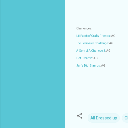
Challenges:
Lil Patch of Crafty Friends
: AG
The Corrosive Challenge
: AG
A Gem of A Challege 3
: AG
Get Creative
: AG
Jan's Digi Stamps
: AG
All Dressed up
C