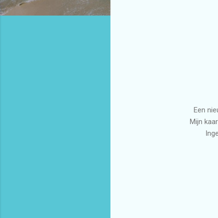
Een nie
Mijn kaa
Inge