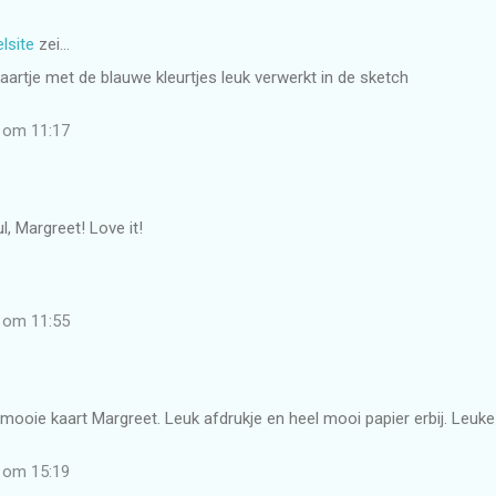
lsite
zei…
artje met de blauwe kleurtjes leuk verwerkt in de sketch
2 om 11:17
l, Margreet! Love it!
2 om 11:55
 mooie kaart Margreet. Leuk afdrukje en heel mooi papier erbij. Leuke
2 om 15:19