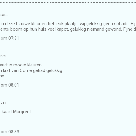
zei…
in deze blauwe kleur en het leuk plaatje, wij gelukkig geen schade. Bij
ente boom op hun huis veel kapot, gelukkig niemand gewond. Fijne d
2 om 07:31
zei…
aart in mooie kleuren.
 last van Corrie gehad gelukkig!
ine
2 om 08:01
zei…
e kaart Margreet
2 om 08:33