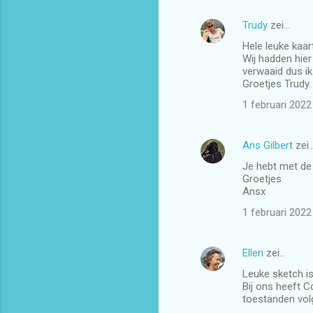
Trudy
zei…
Hele leuke kaar
Wij hadden hier
verwaaid dus ik
Groetjes Trudy
1 februari 202
Ans Gilbert
zei
Je hebt met de 
Groetjes
Ansx
1 februari 202
Ellen
zei…
Leuke sketch is 
Bij ons heeft C
toestanden vol