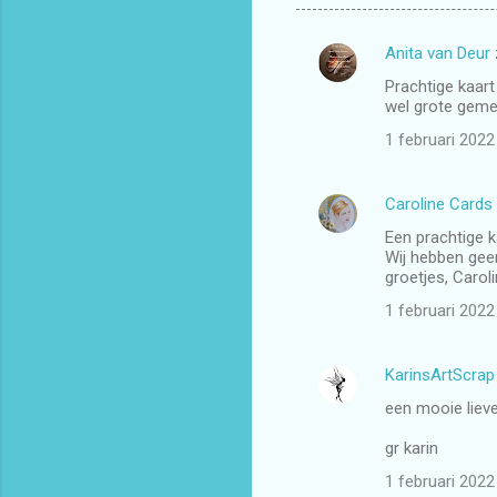
Anita van Deur
R
Prachtige kaart 
e
wel grote geme
a
1 februari 202
c
t
Caroline Cards
i
Een prachtige k
e
Wij hebben geen
groetjes, Carol
s
1 februari 202
KarinsArtScrap
een mooie liev
gr karin
1 februari 202