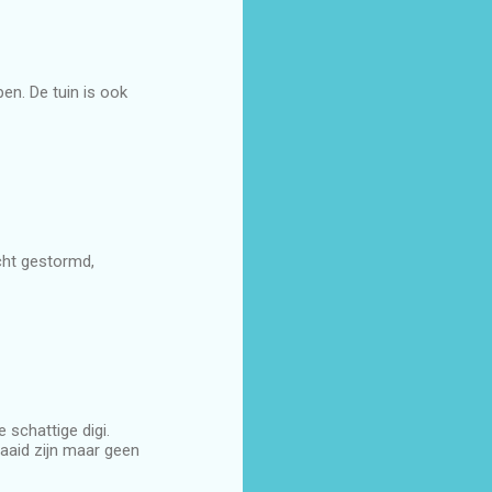
pen. De tuin is ook
cht gestormd,
e schattige digi.
waaid zijn maar geen