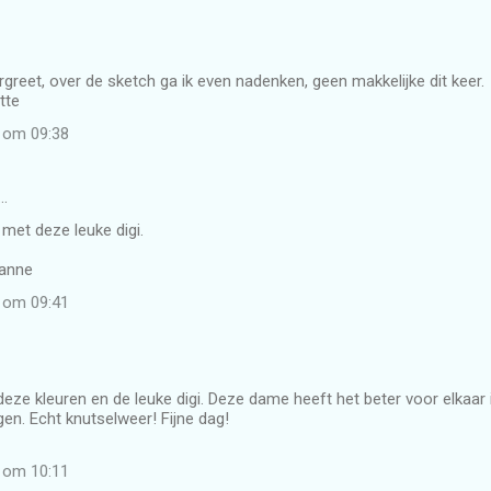
greet, over de sketch ga ik even nadenken, geen makkelijke dit keer.
tte
2 om 09:38
…
 met deze leuke digi.
eanne
2 om 09:41
deze kleuren en de leuke digi. Deze dame heeft het beter voor elkaar
gen. Echt knutselweer! Fijne dag!
2 om 10:11