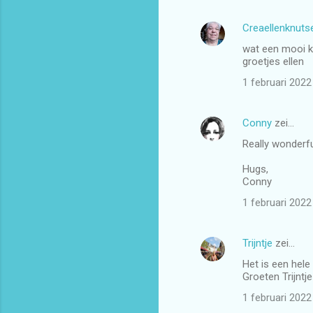
Creaellenknutse
wat een mooi ka
groetjes ellen
1 februari 202
Conny
zei…
Really wonderfu
Hugs,
Conny
1 februari 202
Trijntje
zei…
Het is een hele
Groeten Trijntje
1 februari 202