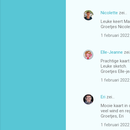
Nicolette
zei…
Leuke keert Mar
Groetjes Nicole
1 februari 202
Elle-Jeanne
zei
Prachtige kaart
Leuke sketch.
Groetjes Elle-j
1 februari 202
Eri
zei…
Mooie kaart in 
veel wind en re
Groetjes, Eri
1 februari 202