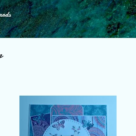
Doorgaan naar hoofdcontent
ards
r