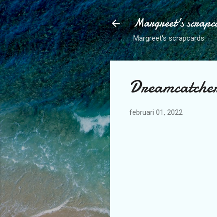
Margreet's scrapc
Margreet's scrapcards
Dreamcatche
februari 01, 2022