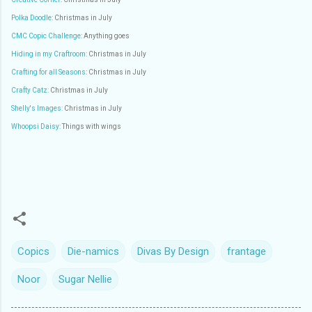
Polka Doodle
: Christmas in July
CMC Copic Challenge
: Anything goes
Hiding in my Craftroom:
Christmas in July
Crafting for all Seasons
: Christmas in July
Crafty Catz:
Christmas in July
Shelly's Images:
Christmas in July
Whoopsi Daisy:
Things with wings
Copics
Die-namics
Divas By Design
frantage
Noor
Sugar Nellie