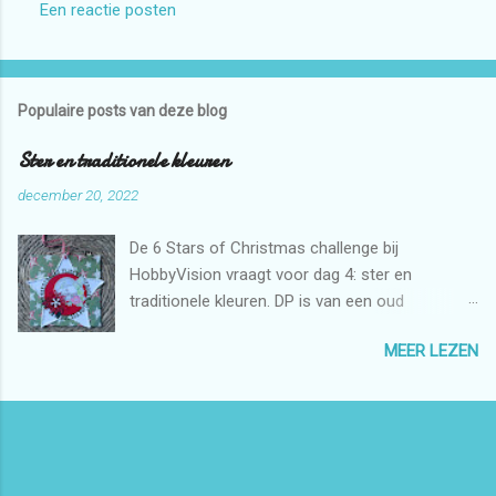
Een reactie posten
Populaire posts van deze blog
Ster en traditionele kleuren
december 20, 2022
De 6 Stars of Christmas challenge bij
HobbyVision vraagt voor dag 4: ster en
traditionele kleuren. DP is van een oud
papierblokje. De ster is gemaakt met crème
MEER LEZEN
cardstock en een mal van Dutch Doobadoo.
Aan de randen heb ik foam ball clay gedaan.
Daarna de Fijne Feestdagen cirkelstans van
byMarleen met daarop een rode cirkel. De
stempel is van Precious Marieke en heb ik met
Derwent Chromaflow ingekleurd. Van de bloem