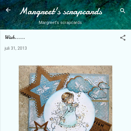
Margreet's scrapcards
Doorgaan naar hoofdcontent
Margreet's scrapcards
Wish.....
juli 31, 2013