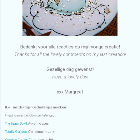
Bedankt voor alle reacties op mijn vorige creatie!
Thanks for all the lovely comments on my last creation!
Gezellige dag gewenst!
Have a lovely day!
xxx Margreet
Ik wil met de volgende challenges meedoen:
I want to enter the following challenges:
The Sugar Bowl:
Anything goes
Totally Gorjuss
: Christmas in July
Creative Corner
: Christmas in July