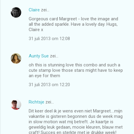
Claire
zei…
R
Gorgeous card Margreet - love the image and
e
all the added sparkle. Have a lovely day. Hugs,
a
Claire x
c
31 juli 2013 om 12:08
t
i
Aunty Sue
zei…
e
oh this is stunning love this combo and such a
cute stamp love those stars might have to keep
s
an eye for them
31 juli 2013 om 12:20
Richtsje
zei…
Dit keer deel ik je wens even niet Margreet....mijn
vakantie is gisteren begonnen dus de week mag
in slow motion wat mij betreft. Je kaartje is
geweldig leuk gedaan, mooie kleuren, blauw met
craft! Succes en sterkte met je drukke week!