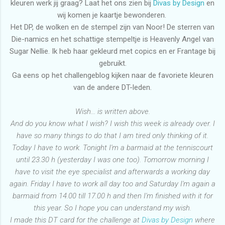
kleuren werk jij graag? Laat het ons zien bij
Divas by Design
en
wij komen je kaartje bewonderen.
Het DP, de wolken en de stempel zijn van Noor! De sterren van
Die-namics en het schattige stempeltje is Heavenly Angel van
Sugar Nellie. Ik heb haar gekleurd met copics en er Frantage bij
gebruikt.
Ga eens op het challengeblog kijken naar de favoriete kleuren
van de andere DT-leden.
Wish... is written above.
And do you know what I wish? I wish this week is already over. I
have so many things to do that I am tired only thinking of it.
Today I have to work. Tonight I'm a barmaid at the tenniscourt
until 23.30 h (yesterday I was one too). Tomorrow morning I
have to visit the eye specialist and afterwards a working day
again. Friday I have to work all day too and Saturday I'm again a
barmaid from 14.00 till 17.00 h and then I'm finished with it for
this year. So I hope you can understand my wish.
I made this DT card for the challenge at
Divas by Design
where